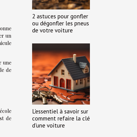
2 astuces pour gonfler
ou dégonfler les pneus
bonne
de votre voiture
er un
icule
ur une
le de
L'essentiel à savoir sur
école
comment refaire la clé
st de
d'une voiture