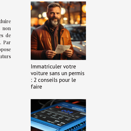
duire
t non
es de
. Par
ropose
uturs
Immatriculer votre
voiture sans un permis
: 2 conseils pour le
faire