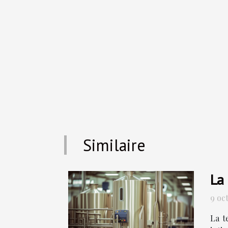
Similaire
La 
9 oc
La t