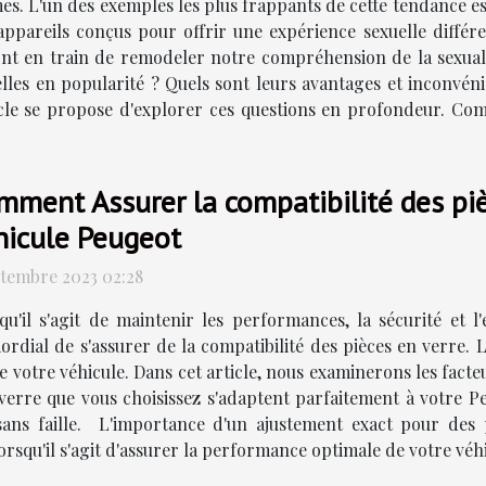
mes. L'un des exemples les plus frappants de cette tendance es
appareils conçus pour offrir une expérience sexuelle différ
, sont en train de remodeler notre compréhension de la sexu
les en popularité ? Quels sont leurs avantages et inconvénien
article se propose d'explorer ces questions en profondeur. 
mment Assurer la compatibilité des piè
hicule Peugeot
ptembre 2023 02:28
qu'il s'agit de maintenir les performances, la sécurité et l'
ordial de s'assurer de la compatibilité des pièces en verre.
de votre véhicule. Dans cet article, nous examinerons les fact
erre que vous choisissez s'adaptent parfaitement à votre Pe
 sans faille. L'importance d'un ajustement exact pour des
orsqu'il s'agit d'assurer la performance optimale de votre vé